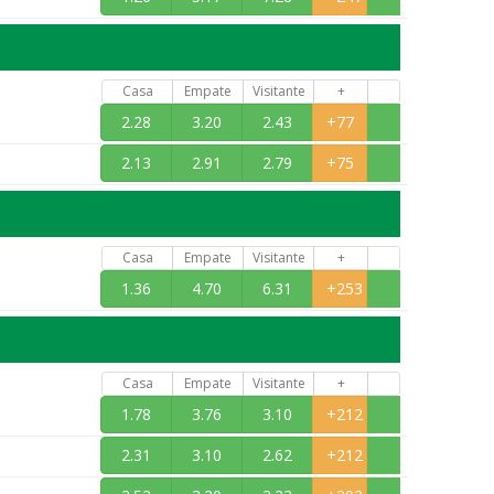
Casa
Empate
Visitante
+
2.28
3.20
2.43
+77
2.13
2.91
2.79
+75
Casa
Empate
Visitante
+
1.36
4.70
6.31
+253
Casa
Empate
Visitante
+
1.78
3.76
3.10
+212
2.31
3.10
2.62
+212