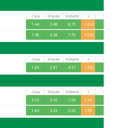
Casa
Empate
Visitante
+
1.44
3.48
8.73
+242
1.48
3.38
7.76
+245
Casa
Empate
Visitante
+
1.85
2.91
4.37
+202
Casa
Empate
Visitante
+
3.15
3.10
1.99
+74
1.84
3.29
3.20
+78