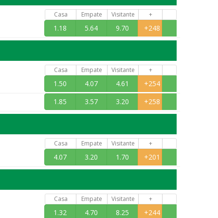
Casa
Empate
Visitante
+
1.18
5.64
9.70
+248
Casa
Empate
Visitante
+
1.50
4.07
4.61
+254
1.85
3.57
3.20
+258
Casa
Empate
Visitante
+
4.07
3.20
1.70
+201
Casa
Empate
Visitante
+
1.32
4.70
8.25
+244