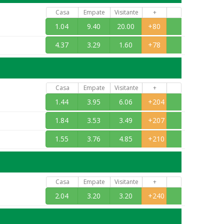
Casa
Empate
Visitante
+
1.04
9.40
20.00
+80
4.37
3.29
1.60
+78
Casa
Empate
Visitante
+
1.44
3.95
6.06
+204
1.84
3.53
3.49
+207
1.55
3.76
4.85
+210
Casa
Empate
Visitante
+
2.04
3.20
3.20
+240