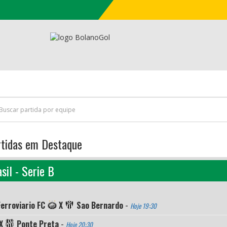
tidas em Destaque
sil - Serie B
erroviario FC
X
Sao Bernardo
-
Hoje 19:30
X
Ponte Preta
-
Hoje 20:30