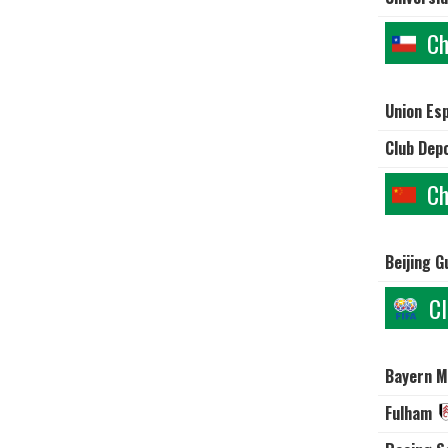
Ch
Union Es
Club Dep
Ch
Beijing G
Cl
Bayern M
Fulham