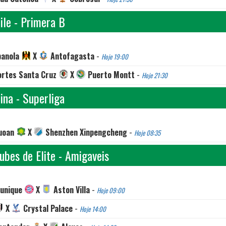
ile - Primera B
panola
X
Antofagasta
-
Hoje 19:00
ortes Santa Cruz
X
Puerto Montt
-
Hoje 21:30
ina - Superliga
uoan
X
Shenzhen Xinpengcheng
-
Hoje 08:35
ubes de Elite - Amigaveis
unique
X
Aston Villa
-
Hoje 09:00
X
Crystal Palace
-
Hoje 14:00