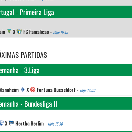
tugal - Primeira Liga
aia
X
FC Famalicao
-
Hoje 16:15
XIMAS PARTIDAS
emanha - 3.Liga
Mannheim
X
Fortuna Dusseldorf
-
Hoje 14:00
emanha - Bundesliga II
X
Hertha Berlim
-
Hoje 15:30