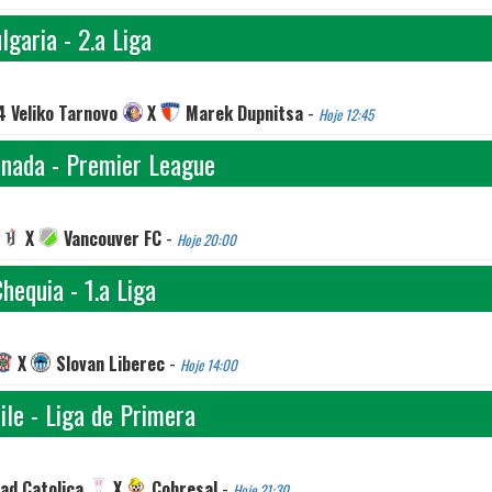
garia - 2.a Liga
4 Veliko Tarnovo
X
Marek Dupnitsa
-
Hoje 12:45
nada - Premier League
X
Vancouver FC
-
Hoje 20:00
hequia - 1.a Liga
X
Slovan Liberec
-
Hoje 14:00
le - Liga de Primera
ad Catolica
X
Cobresal
-
Hoje 21:30